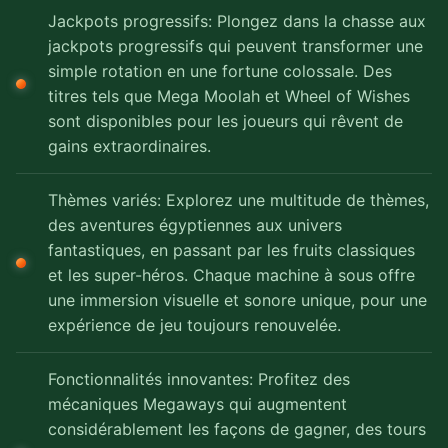
Jackpots progressifs: Plongez dans la chasse aux
jackpots progressifs qui peuvent transformer une
simple rotation en une fortune colossale. Des
titres tels que Mega Moolah et Wheel of Wishes
sont disponibles pour les joueurs qui rêvent de
gains extraordinaires.
Thèmes variés: Explorez une multitude de thèmes,
des aventures égyptiennes aux univers
fantastiques, en passant par les fruits classiques
et les super-héros. Chaque machine à sous offre
une immersion visuelle et sonore unique, pour une
expérience de jeu toujours renouvelée.
Fonctionnalités innovantes: Profitez des
mécaniques Megaways qui augmentent
considérablement les façons de gagner, des tours