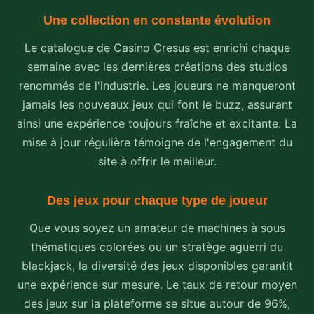
Une collection en constante évolution
Le catalogue de Casino Cresus est enrichi chaque
semaine avec les dernières créations des studios
renommés de l'industrie. Les joueurs ne manqueront
jamais les nouveaux jeux qui font le buzz, assurant
ainsi une expérience toujours fraîche et excitante. La
mise à jour régulière témoigne de l'engagement du
site à offrir le meilleur.
Des jeux pour chaque type de joueur
Que vous soyez un amateur de machines à sous
thématiques colorées ou un stratège aguerri du
blackjack, la diversité des jeux disponibles garantit
une expérience sur mesure. Le taux de retour moyen
des jeux sur la plateforme se situe autour de 96%,