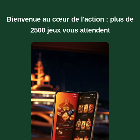
Bienvenue au cœur de l'action : plus de
2500 jeux vous attendent