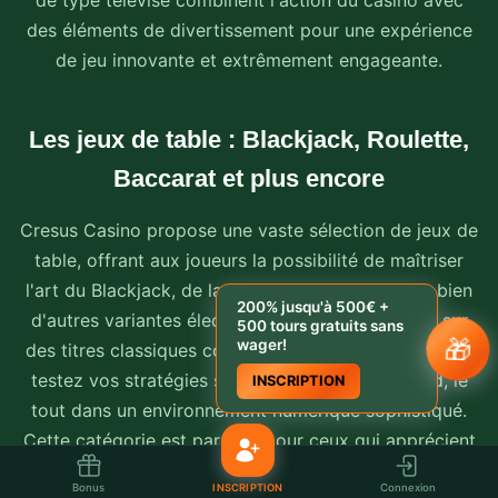
de type télévisé combinent l'action du casino avec
des éléments de divertissement pour une expérience
de jeu innovante et extrêmement engageante.
Les jeux de table : Blackjack, Roulette,
Baccarat et plus encore
Cresus Casino propose une vaste sélection de jeux de
table, offrant aux joueurs la possibilité de maîtriser
l'art du Blackjack, de la Roulette, du Baccarat et bien
200% jusqu'à 500€ +
d'autres variantes électroniques. Entraînez-vous sur
500 tours gratuits sans
🎁
wager!
des titres classiques comme la European Roulette ou
testez vos stratégies sur le Blackjack Multi-Hand, le
INSCRIPTION
tout dans un environnement numérique sophistiqué.
Cette catégorie est parfaite pour ceux qui apprécient
la réflexion, la stratégie et le frisson des jeux
Bonus
INSCRIPTION
Connexion